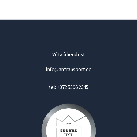
Võta ühendust
info@antransport.ee
tel: +372 5396 2345